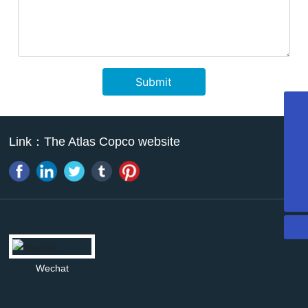
Submit
022-27374716
Link：
The Atlas Copco website
13011338946
13011338946
mazhao@atpk.com.cn
Wechat