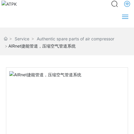
Home
Service
Authentic spare parts of air compressor
AIRnet捷能管道，压缩空气管道系统
About us
News
Product
Service
Engineering
Partners