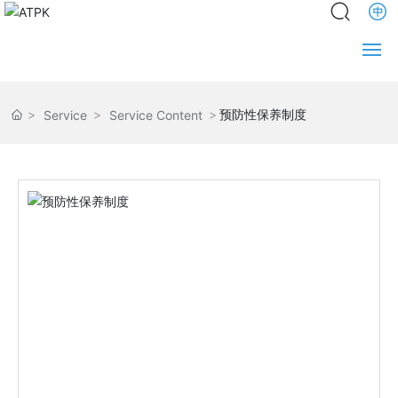
Home
预防性保养制度
Service
Service Content
About us
News
Product
Service
Engineering
Partners