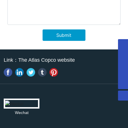
Submit
022-27374716
Link：
The Atlas Copco website
13011338946
13011338946
mazhao@atpk.com.cn
Wechat